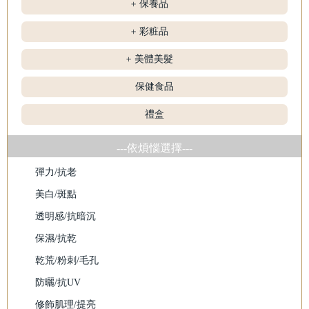
保養品
+
彩粧品
+
美體美髮
+
保健食品
禮盒
---依煩惱選擇---
彈力/抗老
美白/斑點
透明感/抗暗沉
保濕/抗乾
乾荒/粉刺/毛孔
防曬/抗UV
修飾肌理/提亮