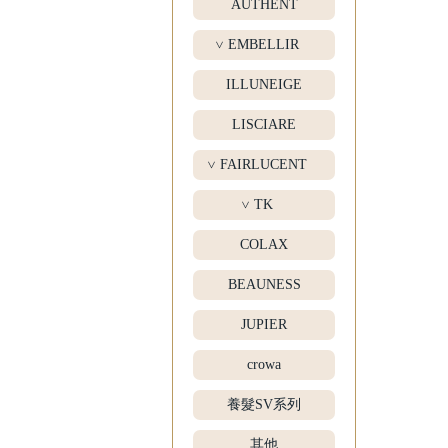
AUTHENT
EMBELLIR
>
ILLUNEIGE
LISCIARE
FAIRLUCENT
>
TK
>
COLAX
BEAUNESS
JUPIER
crowa
養髮SV系列
其他