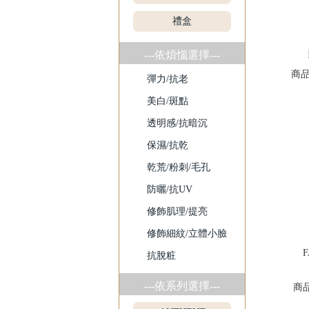
禮盒
---依煩惱選擇---
商
彈力/抗老
美白/斑點
透明感/抗暗沉
保濕/抗乾
乾荒/粉刺/毛孔
防曬/抗UV
修飾肌理/提亮
修飾細紋/立體小臉
F
抗脫粧
---依系列選擇---
商