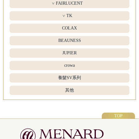
FAIRLUCENT
>
TK
>
COLAX
BEAUNESS
JUPIER
crowa
養髮SV系列
其他
TOP