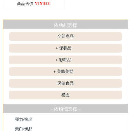
商品售價
NT$1000
---依功能選擇---
全部商品
保養品
+
彩粧品
+
美體美髮
+
保健食品
禮盒
---依煩惱選擇---
彈力/抗老
美白/斑點