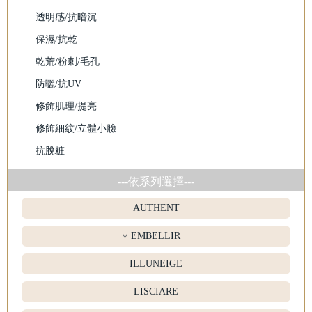
透明感/抗暗沉
保濕/抗乾
乾荒/粉刺/毛孔
防曬/抗UV
修飾肌理/提亮
修飾細紋/立體小臉
抗脫粧
---依系列選擇---
AUTHENT
EMBELLIR
>
ILLUNEIGE
LISCIARE