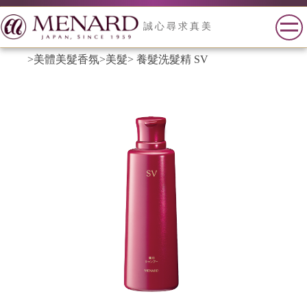
誠心尋求真美
>美體美髮香氛
>美髮
> 養髮洗髮精 SV