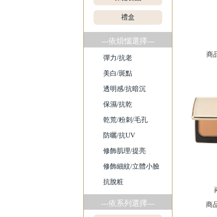
禮盒
---依煩惱選擇---
商
彈力/抗老
美白/斑點
透明感/抗暗沉
保濕/抗乾
乾荒/粉刺/毛孔
防曬/抗UV
修飾肌理/提亮
修飾細紋/立體小臉
抗脫粧
---依系列選擇---
商