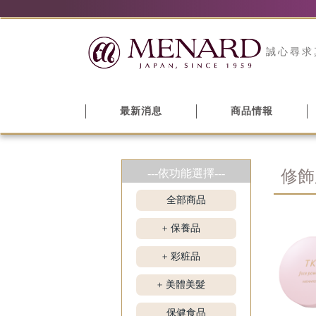
誠心尋求
最新消息
商品情報
---依功能選擇---
修飾
全部商品
保養品
+
彩粧品
+
美體美髮
+
保健食品