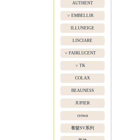
AUTHENT
EMBELLIR
>
ILLUNEIGE
LISCIARE
FAIRLUCENT
>
TK
>
COLAX
BEAUNESS
JUPIER
crowa
養髮SV系列