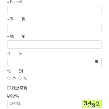
E - mail
手 機
地 址
生 日
性 別
男
女
我是店長
驗證碼