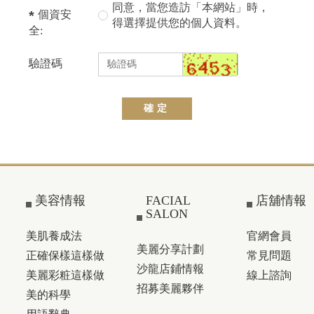
同意，當您造訪「本網站」時，
個資安
得選擇提供您的個人資料。
全:
驗證碼
確定
美容情報
FACIAL
店舖情報
SALON
美肌養成法
官網會員
美麗分享計劃
正確保樣這樣做
常見問題
沙龍店鋪情報
美麗彩粧這樣做
線上諮詢
招募美麗夥伴
美的科學