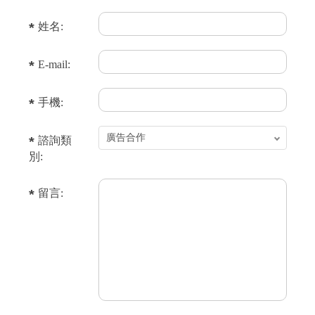
姓名:
E-mail:
手機:
諮詢類
別:
留言: