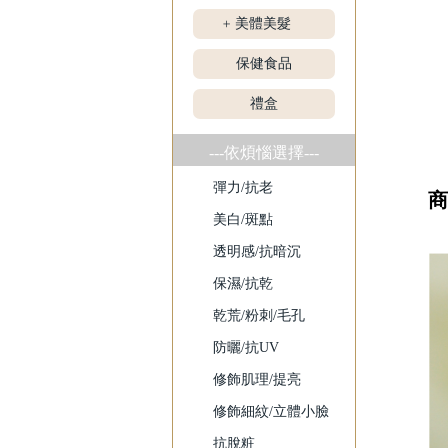
美體美髮
+
保健食品
禮盒
---依煩惱選擇---
彈力/抗老
商
美白/斑點
透明感/抗暗沉
保濕/抗乾
乾荒/粉刺/毛孔
防曬/抗UV
修飾肌理/提亮
修飾細紋/立體小臉
抗脫粧