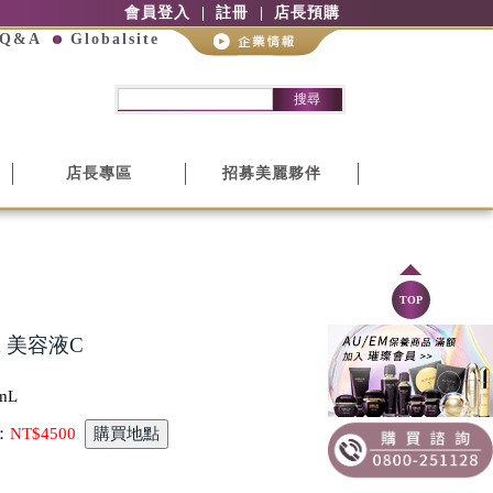
會員登入
註冊
店長預購
Q&A
Globalsite
搜尋
店長專區
招募美麗夥伴
TOP
X 美容液C
mL
：
NT$4500