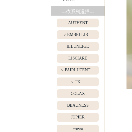
---依系列選擇---
AUTHENT
EMBELLIR
>
ILLUNEIGE
LISCIARE
FAIRLUCENT
>
TK
>
COLAX
BEAUNESS
JUPIER
crowa