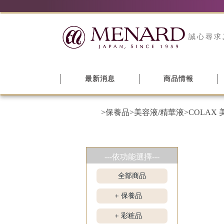
誠心尋求
最新消息
商品情報
>保養品
>美容液/精華液
>COLAX
---依功能選擇---
全部商品
保養品
+
彩粧品
+