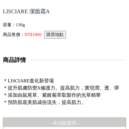
LISCIARE 潔面霜A
容量：
130g
商品售價：
NT$1800
商品詳情
＊LISCIARE進化新登場
＊提升肌膚防禦X修護力。提高肌力，實現潤、透、彈
＊添加由鼠尾草、紫錐菊萃取製作的光草精華
＊預防肌底美肌成份流失，提高肌力。
---依功能選擇---