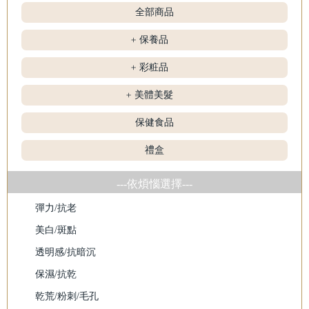
全部商品
保養品
+
彩粧品
+
美體美髮
+
保健食品
禮盒
---依煩惱選擇---
彈力/抗老
美白/斑點
透明感/抗暗沉
保濕/抗乾
乾荒/粉刺/毛孔