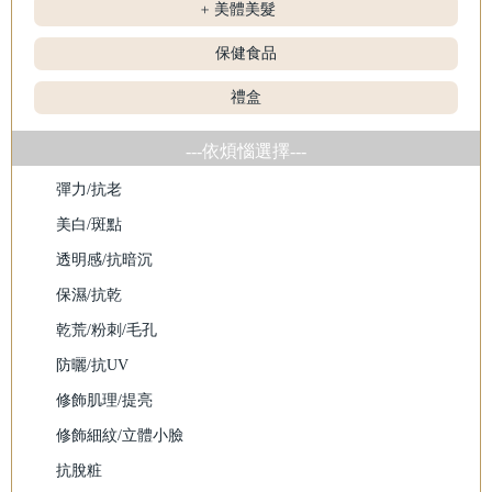
美體美髮
+
保健食品
禮盒
---依煩惱選擇---
彈力/抗老
美白/斑點
透明感/抗暗沉
保濕/抗乾
乾荒/粉刺/毛孔
防曬/抗UV
修飾肌理/提亮
修飾細紋/立體小臉
抗脫粧