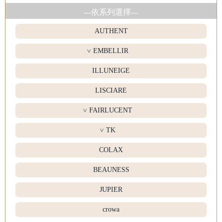
---依系列選擇---
AUTHENT
EMBELLIR
>
ILLUNEIGE
LISCIARE
FAIRLUCENT
>
TK
>
COLAX
BEAUNESS
JUPIER
crowa