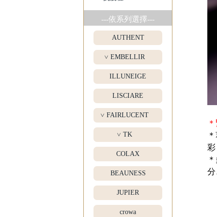
---依系列選擇---
AUTHENT
EMBELLIR
>
ILLUNEIGE
LISCIARE
FAIRLUCENT
>
＊
＊
TK
>
彩
COLAX
＊
分
BEAUNESS
JUPIER
crowa