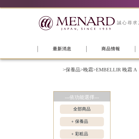
誠心尋求
最新消息
商品情報
>保養品
>晚霜
>EMBELLIR 晚霜 A
---依功能選擇---
全部商品
保養品
+
彩粧品
+