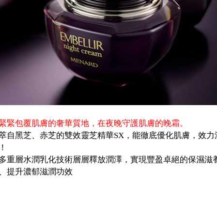
緊緊包覆肌膚的奢華質地，在夜晚守護肌膚的晚霜。
萃自黑芝、赤芝的雙效靈芝精華SX，能徹底優化肌膚，效力
！
多重層水潤乳化技術層層釋放潤澤，實現豐盈卓絕的保濕滋
、提升濃郁滋潤功效