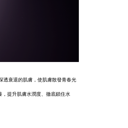
深透衰退的肌膚，使肌膚散發青春光
養，提升肌膚水潤度、徹底鎖住水