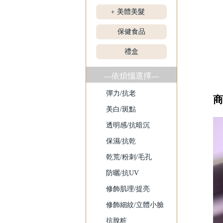
美體美髮
+
保健食品
禮盒
---依煩惱選擇---
彈力/抗老
商
美白/斑點
透明感/抗暗沉
保濕/抗乾
乾荒/粉刺/毛孔
防曬/抗UV
修飾肌理/提亮
修飾細紋/立體小臉
抗脫粧