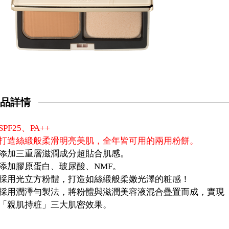
品詳情
SPF25、PA++
打造絲緞般柔滑明亮美肌，全年皆可用的兩用粉餅。
添加三重層滋潤成分超貼合肌感。
添加膠原蛋白、玻尿酸、NMF。
採用光立方粉體，打造如絲緞般柔嫩光澤的粧感！
採用潤澤勻製法，將粉體與滋潤美容液混合疊置而成，實現
親肌持粧」三大肌密效果。