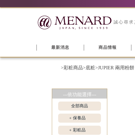
誠心尋求
最新消息
商品情報
>彩粧商品
>底粧
>JUPIER 兩用粉餅
---依功能選擇---
全部商品
保養品
+
彩粧品
+