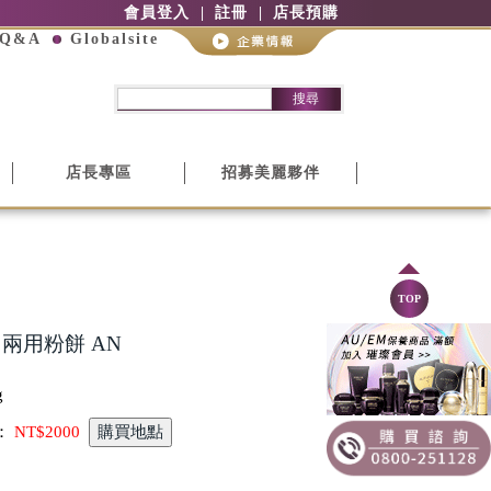
會員登入
註冊
店長預購
Q&A
Globalsite
搜尋
店長專區
招募美麗夥伴
TOP
R 兩用粉餅 AN
g
：
NT$2000