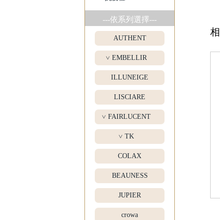
---依系列選擇---
相
AUTHENT
EMBELLIR
>
ILLUNEIGE
LISCIARE
FAIRLUCENT
>
TK
>
COLAX
BEAUNESS
JUPIER
crowa