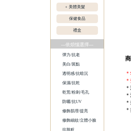
美體美髮
+
保健食品
禮盒
---依煩惱選擇---
彈力/抗老
商
美白/斑點
＊
透明感/抗暗沉
＊
保濕/抗乾
＊
乾荒/粉刺/毛孔
＊
防曬/抗UV
＊
＊
修飾肌理/提亮
「
修飾細紋/立體小臉
抗脫粧