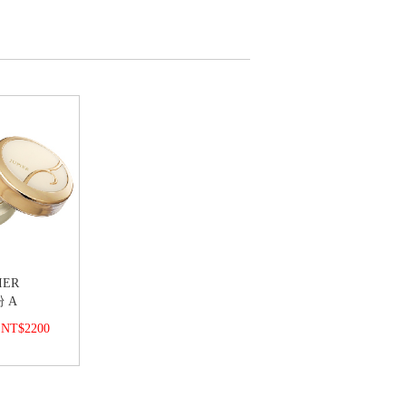
IER
 A
NT$2200